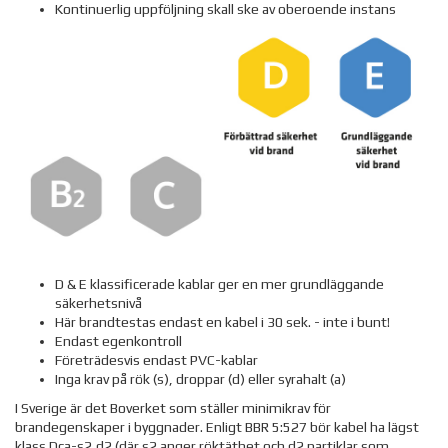
Kontinuerlig uppföljning skall ske av oberoende instans
D & E klassificerade kablar ger en mer grundläggande
säkerhetsnivå
Här brandtestas endast en kabel i 30 sek. - inte i bunt!
Endast egenkontroll
Företrädesvis endast PVC-kablar
Inga krav på rök (s), droppar (d) eller syrahalt (a)
I Sverige är det Boverket som ställer minimikrav för
brandegenskaper i byggnader. Enligt BBR 5:527 bör kabel ha lägst
klass Dca-s2,d2 (där s2 anger röktäthet och d2 partiklar som