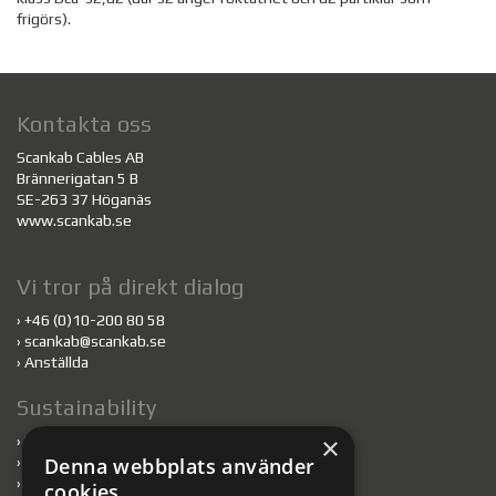
frigörs).
Kontakta oss
Scankab Cables AB
Brännerigatan 5 B
SE-263 37 Höganäs
www.scankab.se
Vi tror på direkt dialog
›
+46 (0)10-200 80 58
›
scankab@scankab.se
›
Anställda
Sustainability
×
›
Hållbarhet
›
Kablar till hållbart byggande
Denna webbplats använder
›
Byggvarubedömningen/SundaHus
cookies