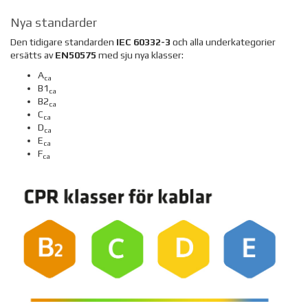
Nya standarder
Den tidigare standarden
IEC 60332-3
och alla underkategorier
ersätts av
EN50575
med sju nya klasser
:
A
ca
B1
ca
B2
ca
C
ca
D
ca
E
ca
F
ca