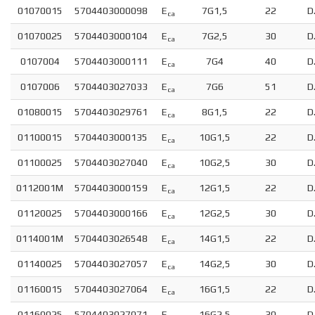
01070015
5704403000098
E
7G1,5
22
D
ca
01070025
5704403000104
E
7G2,5
30
D
ca
0107004
5704403000111
E
7G4
40
D
ca
0107006
5704403027033
E
7G6
51
D
ca
01080015
5704403029761
E
8G1,5
22
D
ca
01100015
5704403000135
E
10G1,5
22
D
ca
01100025
5704403027040
E
10G2,5
30
D
ca
0112001M
5704403000159
E
12G1,5
22
D
ca
01120025
5704403000166
E
12G2,5
30
D
ca
0114001M
5704403026548
E
14G1,5
22
D
ca
01140025
5704403027057
E
14G2,5
30
D
ca
01160015
5704403027064
E
16G1,5
22
D
ca
01160025
5704403027071
E
16G2,5
30
D