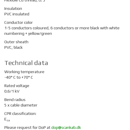
Flexible Cu thread, cl. 5
Insulation
PVC insulated
Conductor color
1-5 conductors coloured, 6 conductors or more black with white
numbering + yellow/green
Outer sheath
PVC, black
Technical data
Working temperature
-40° C to +70° C
Rated voltage
0.6/1 kV
Bend radius
5 x cable diameter
CPR classification:
E
ca
Please request for DoP at
dop@scankab.dk