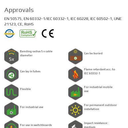
Approvals
EN 50575, EN 60332-1/IEC 60332-1, IEC 60228, IEC 60502-1, UNE
21123, CE, RoHS
Bending radius 5 x cable
Can be buried
diameter
Flame retardant acc. to
Can lay in tubes
IEC 60332-1
For industrial mobile
Flexible
use
For permanent outdoor
For industrial use
installation
Impact resistance:
For use in switchboards
medium