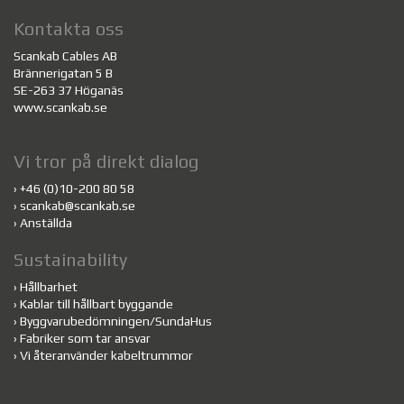
Kontakta oss
Scankab Cables AB
Brännerigatan 5 B
SE-263 37 Höganäs
www.scankab.se
Vi tror på direkt dialog
›
+46 (0)10-200 80 58
›
scankab@scankab.se
›
Anställda
Sustainability
›
Hållbarhet
›
Kablar till hållbart byggande
›
Byggvarubedömningen/SundaHus
›
Fabriker som tar ansvar
›
Vi återanvänder kabeltrummor