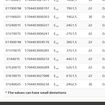
ca
0119001M
5704403000197
E
19G1,5
22
D
ca
01190025
5704403000203
E
19G2,5
30
D
ca
01240015
5704403000227
E
24G1,5
22
D
ca
01270015
5704403000241
E
27G1,5
22
D
ca
0130001M
5704403058570
E
30G1,5
22
D
ca
01370015
5704403000265
E
37G1,5
22
D
ca
0144015
5704403000272
E
44G1,5
22
D
ca
01520015
5704403000289
E
52G1,5
22
D
ca
01610015
5704403027088
E
61G1,5
22
D
ca
01240025
5704403000234
E
24G2,5
30
D
ca
* The values can have small deviations