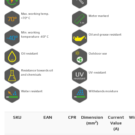
Max. working temp.
Meter marked
+70° C
Min. working
Oil and grease resistant
temperature -40° C
Oil resistant
Outdoor use
Resistance towards oil
UV-resistant
and chemicals
Water resistant
Withstands moisture
SKU
EAN
CPR
Dimension
Current
Wi
2
(
mm
)
Value
(A)