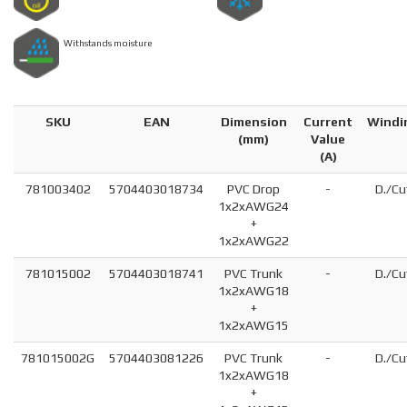
Withstands moisture
SKU
EAN
Dimension
Current
Windi
(
mm
)
Value
(A)
781003402
5704403018734
PVC Drop
-
D./Cu
1x2xAWG24
+
1x2xAWG22
781015002
5704403018741
PVC Trunk
-
D./Cu
1x2xAWG18
+
1x2xAWG15
781015002G
5704403081226
PVC Trunk
-
D./Cu
1x2xAWG18
+