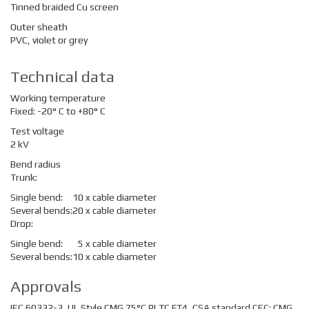
Tinned braided Cu screen
Outer sheath
PVC, violet or grey
Technical data
Working temperature
Fixed: -20° C to +80° C
Test voltage
2 kV
Bend radius
Trunk:
Single bend:
10 x cable diameter
Several bends:
20 x cable diameter
Drop:
Single bend:
5 x cable diameter
Several bends:
10 x cable diameter
Approvals
IEC 60332-3, UL Style CMG 75°C PLTC FT4, CSA standard CEC: CMG