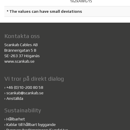
1x2xAWG15
* The values can have small deviations
Kontakta oss
Scankab Cables AB
Brännerigatan 5 B
SE-263 37 Höganäs
www.scankab.se
Vi tror på direkt dialog
›
+46 (0)10-200 80 58
›
scankab@scankab.se
›
Anställda
Sustainability
›
Hållbarhet
›
Kablar till hållbart byggande