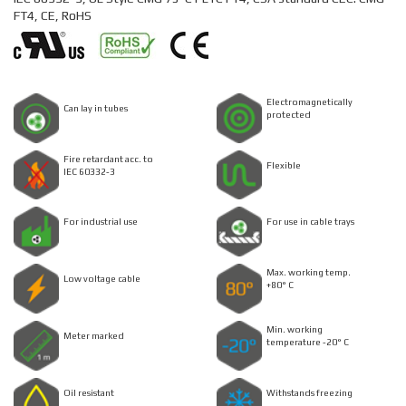
FT4, CE, RoHS
Electromagnetically
Can lay in tubes
protected
Fire retardant acc. to
Flexible
IEC 60332-3
For industrial use
For use in cable trays
Max. working temp.
Low voltage cable
+80° C
Min. working
Meter marked
temperature -20° C
Oil resistant
Withstands freezing