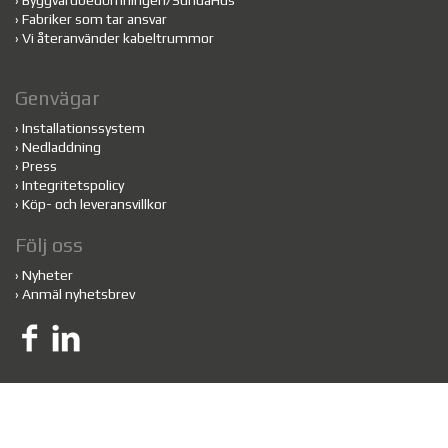
›
Byggvarubedömningen/SundaHus
›
Fabriker som tar ansvar
›
Vi återanvänder kabeltrummor
Genvägar
›
Installationssystem
›
Nedladdning
›
Press
›
Integritetspolicy
›
Köp- och leveransvillkor
Följ oss
›
Nyheter
›
Anmäl nyhetsbrev